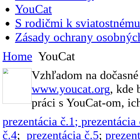
YouCat
S rodičmi k sviatostnému
Zásady ochrany osobnýc
Home
YouCat
Vzhľadom na dočasné 
www.youcat.org
, kde 
práci s YouCat-om, ic
prezentácia č.1
; prezentácia 
č.4
;
prezentácia č.5
;
prezent