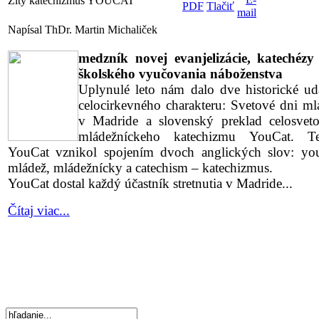
Žltý katechizmus YOUCAT
Napísal ThDr. Martin Michaliček
medzník novej evanjelizácie, katechézy
školského vyučovania náboženstva
Uplynulé leto nám dalo dve historické uda
celocirkevného charakteru: Svetové dni ml
v Madride a slovenský preklad celosvet
mládežníckeho katechizmu YouCat. T
YouCat vznikol spojením dvoch anglických slov: yo
mládež, mládežnícky a catechism – katechizmus.
YouCat dostal každý účastník stretnutia v Madride...
Čítaj viac...