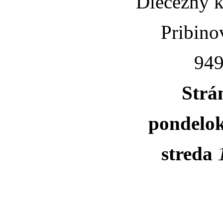
Diecézny k
Pribino
949
Strá
pondelo
streda