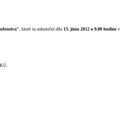
boženstva"
, ktoré sa uskutoční dňa
15. júna 2012 o 9.00 hodine
v
DKÚ.