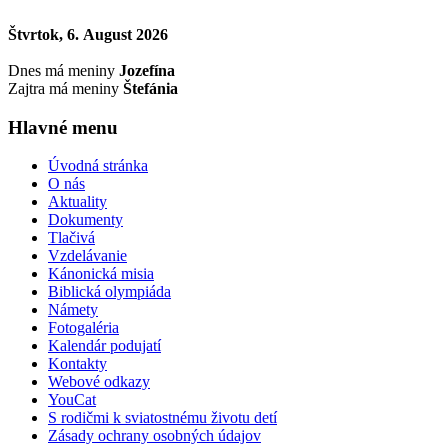
Štvrtok, 6. August 2026
Dnes má meniny
Jozefína
Zajtra má meniny
Štefánia
Hlavné menu
Úvodná stránka
O nás
Aktuality
Dokumenty
Tlačivá
Vzdelávanie
Kánonická misia
Biblická olympiáda
Námety
Fotogaléria
Kalendár podujatí
Kontakty
Webové odkazy
YouCat
S rodičmi k sviatostnému životu detí
Zásady ochrany osobných údajov