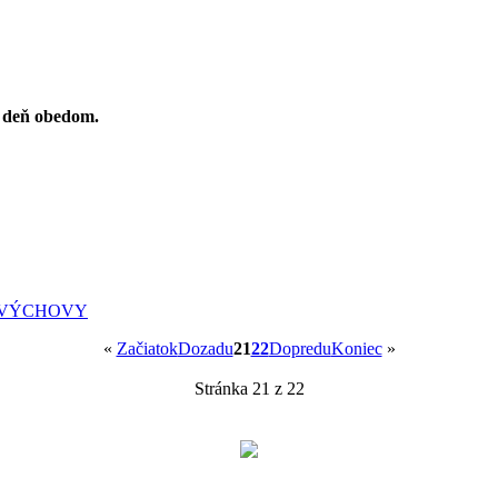
ý deň obedom.
 VÝCHOVY
«
Začiatok
Dozadu
21
22
Dopredu
Koniec
»
Stránka 21 z 22