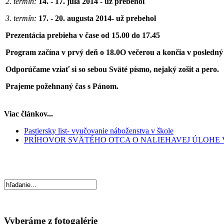
2. termín:
14. - 17. júla 2014
- už prebehol
3. termín:
17. - 20. augusta 2014-
už prebehol
Prezentácia prebieha v čase od 15.00 do 17.45
Program začína v prvý deň o 18.0O večerou a končia v posledn
Odporúčame vziať si so sebou Sväté písmo, nejaký zošit a pero.
Prajeme požehnaný čas s Pánom.
Viac článkov...
Pastiersky list- vyučovanie náboženstva v škole
PRÍHOVOR SVÄTÉHO OTCA O NALIEHAVEJ ÚLOHE
Vyberáme z fotogalérie