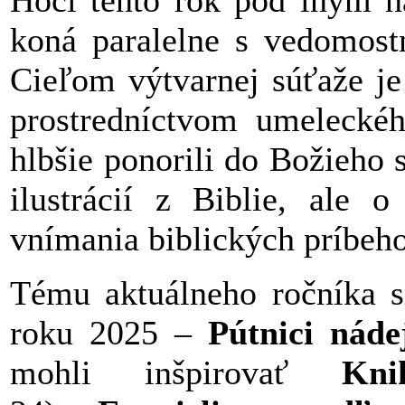
Hoci tento rok pod iným n
koná paralelne s vedomos
Cieľom výtvarnej súťaže je
prostredníctvom umeleckého
hlbšie ponorili do Božieho 
ilustrácií z Biblie, ale o
vnímania biblických príbeho
Tému aktuálneho ročníka s
roku 2025 –
Pútnici nád
mohli inšpirovať
Kni