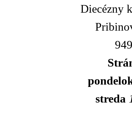
Diecézny k
Pribino
949
Strá
pondelo
streda