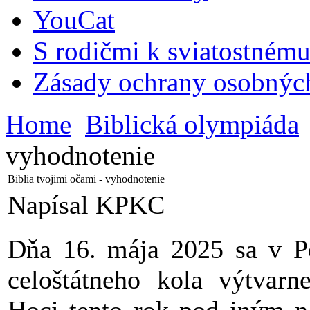
YouCat
S rodičmi k sviatostnému
Zásady ochrany osobnýc
Home
Biblická olympiáda
vyhodnotenie
Biblia tvojimi očami - vyhodnotenie
Napísal KPKC
Dňa 16. mája 2025 sa v Po
celoštátneho kola výtvar