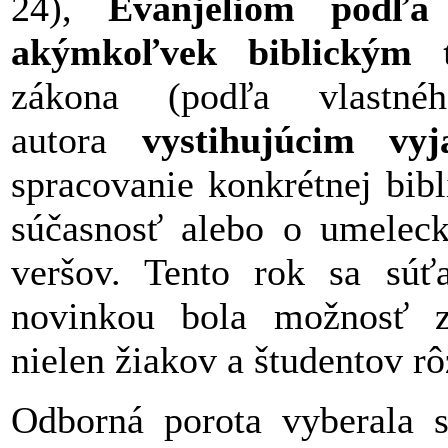
24),
Evanjeliom podľ
akýmkoľvek biblickým 
zákona (podľa vlastn
autora
vystihujúcim vy
spracovanie konkrétnej bibli
súčasnosť alebo o umelecké
veršov. Tento rok sa súť
novinkou bola možnosť za
nielen žiakov a študentov r
Odborná porota vyberala 