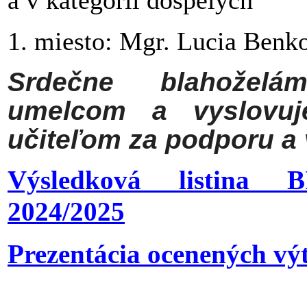
a v kategórii dospelých
1. miesto: Mgr. Lucia Benk
Srdečne blahožel
umelcom a vyslovuj
učiteľom za podporu a 
Výsledková listin
2024/2025
Prezentácia ocenených vý